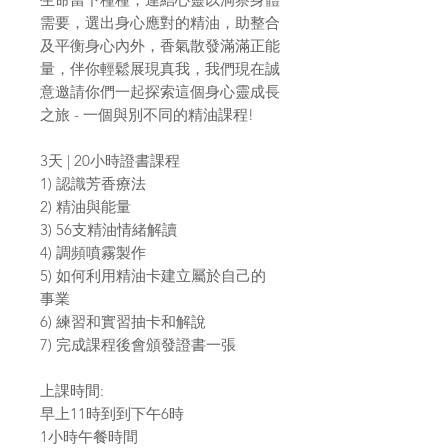
需要，選出身心應對的精油，助整合
及平衡身心內外，香氣散發滿滿正能
量，伴你輕鬆展現真我，我們現在誠
意邀請你們一起探索這個身心靈成長
之旅 - 一個與別不同的精油課程!
3天 | 20小時證書課程
1) 認識芳香療法
2) 精油與能量
3) 56支精油情緒解讀
4) 調頻噴霧製作
5) 如何利用精油卡建立屬於自己的
事業
6) 練習和實習抽卡和解說
7) 完成課程後會頒發證書一張
上課時間:
早上11時到到下午6時
1小時午餐時間