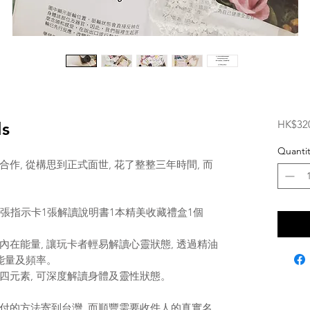
HK$32
ls
Quantit
作, 從構思到正式面世, 花了整整三年時間, 而
油卡56張指示卡1張解讀說明書1本精美收藏禮盒1個
在能量, 讓玩卡者輕易解讀心靈狀態, 透過精油
能量及頻率。
四元素, 可深度解讀身體及靈性狀態。
付的方法寄到台灣, 而順豐需要收件人的真實名