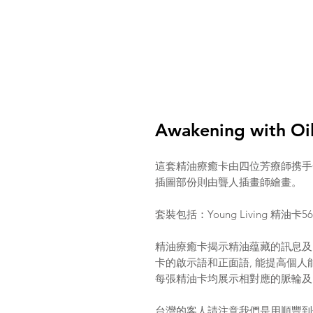
Awakening with Oi
這套精油療癒卡由四位芳療師携手合
插圖部份則由聾人插畫師繪畫。
套裝包括：Young Living 精
精油療癒卡揭示精油蕴藏的訊息及內
卡的啟示語和正面語, 能提高個人
每張精油卡均展示相對應的脈輪及
台灣的客人請注意我們是用順豐到